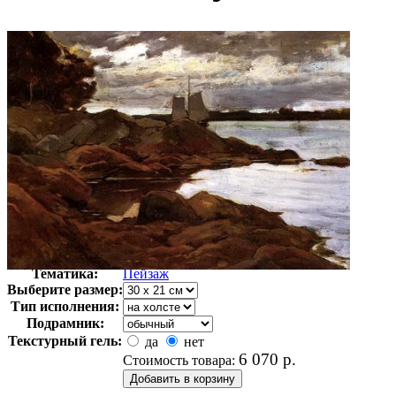
Автор:
Меткалф Уиллард
Арт-стиль
Американская живопись
Тематика:
Пейзаж
Выберите размер:
Тип исполнения:
Подрамник:
Текстурный гель:
да
нет
6 070
р.
Стоимость товара: