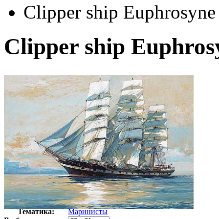
Clipper ship Euphrosyne
Clipper ship Euphros
Автор:
Сперлинг Джек
Арт-стиль
Американская живопись
Тематика:
Маринисты