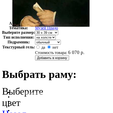
Автор:
Неизвестно
Арт-стиль
Классицизм
Тематика:
Музей Прадо
Выберите размер:
Тип исполнения:
Подрамник:
Текстурный гель:
да
нет
6 070
р.
Стоимость товара:
Выбрать раму:
Выберите
очистить фильтр цвета
цвет