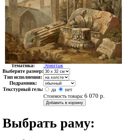
Автор:
Неизвестно
Арт-стиль
Русская живопись XIX века
Тематика:
Эрмитаж
Выберите размер:
Тип исполнения:
Подрамник:
Текстурный гель:
да
нет
6 070
р.
Стоимость товара:
Выбрать раму: