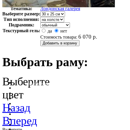
Арт-стиль
Английская живопись
Тематика:
Лондонская галерея
Выберите размер:
Тип исполнения:
Подрамник:
Текстурный гель:
да
нет
6 070
р.
Стоимость товара:
Выбрать раму:
Выберите
очистить фильтр цвета
цвет
Назад
Вперед
Выберите