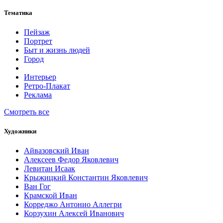
Тематика
Пейзаж
Портрет
Быт и жизнь людей
Город
Интерьер
Ретро-Плакат
Реклама
Смотреть все
Художники
Айвазовский Иван
Алексеев Федор Яковлевич
Левитан Исаак
Крыжицкий Константин Яковлевич
Ван Гог
Крамской Иван
Корреджо Антонио Аллегри
Корзухин Алексей Иванович