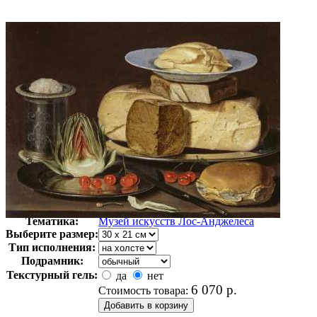
Автор:
Неизвестно
Арт-стиль
Американская живопись
Тематика:
Музей искусств Лос-Анджелеса
Выберите размер:
Тип исполнения:
Подрамник:
Текстурный гель:
да
нет
6 070
р.
Стоимость товара: