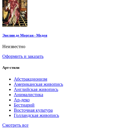
Эвелин де Морган - Медея
Неизвестно
Оформить и заказать
Арт-стили
Абстракционизм
Американская живопись
Английская живопись
Анималистика
Ар-деко
Бестиарий
Восточная культура
Голландская живопись
Смотреть все