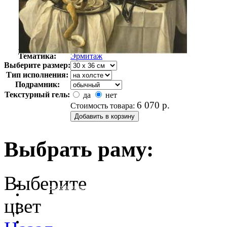
Автор:
Неизвестно
Арт-стиль
Русская живопись XIX века
Тематика:
Эрмитаж
Выберите размер:
Тип исполнения:
Подрамник:
Текстурный гель:
да
нет
6 070
р.
Стоимость товара:
Выбрать раму:
Выберите
очистить фильтр цвета
цвет