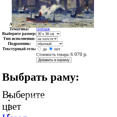
Автор:
Уиггинс Гай
Арт-стиль
Импрессионизм
Тематика:
Пейзаж
Выберите размер:
Тип исполнения:
Подрамник:
Текстурный гель:
да
нет
6 070
р.
Стоимость товара:
Выбрать раму:
Выберите
очистить фильтр цвета
цвет