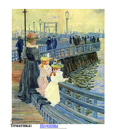
Автор:
Прендергаст Морис Бразил
Арт-стиль
Американская живопись
Тематика:
Водоемы