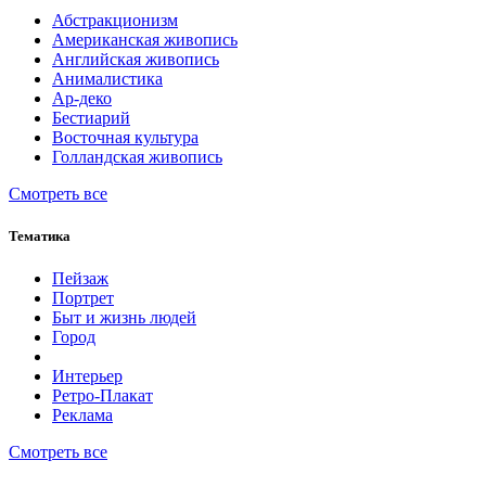
Абстракционизм
Американская живопись
Английская живопись
Анималистика
Ар-деко
Бестиарий
Восточная культура
Голландская живопись
Смотреть все
Тематика
Пейзаж
Портрет
Быт и жизнь людей
Город
Интерьер
Ретро-Плакат
Реклама
Смотреть все