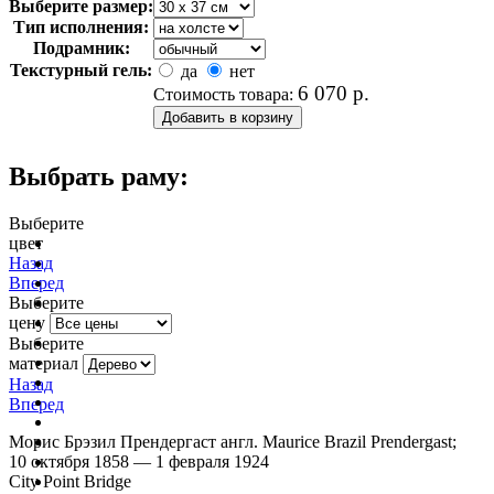
Выберите размер:
Тип исполнения:
Подрамник:
Текстурный гель:
да
нет
6 070
р.
Стоимость товара:
Выбрать раму:
Выберите
цвет
очистить фильтр цвета
Назад
Вперед
Выберите
цену
Выберите
материал
Назад
Вперед
Морис Брэзил Прендергаст англ. Maurice Brazil Prendergast;
10 октября 1858 — 1 февраля 1924
City Point Bridge