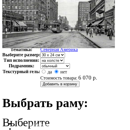
Автор:
Неизвестно
Арт-стиль
Фотография
Тематика:
Северная Америка
Выберите размер:
Тип исполнения:
Подрамник:
Текстурный гель:
да
нет
6 070
р.
Стоимость товара:
Выбрать раму:
Выберите
очистить фильтр цвета