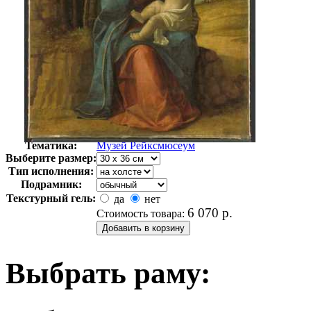
Автор:
Неизвестно
Арт-стиль
Голландская живопись
Тематика:
Музей Рейксмюсеум
Выберите размер:
Тип исполнения:
Подрамник:
Текстурный гель:
да
нет
6 070
р.
Стоимость товара:
Выбрать раму: