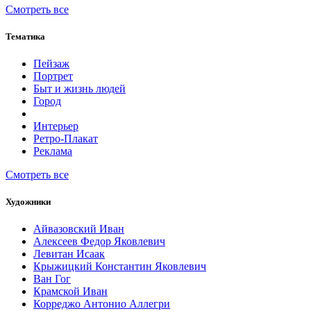
Смотреть все
Тематика
Пейзаж
Портрет
Быт и жизнь людей
Город
Интерьер
Ретро-Плакат
Реклама
Смотреть все
Художники
Айвазовский Иван
Алексеев Федор Яковлевич
Левитан Исаак
Крыжицкий Константин Яковлевич
Ван Гог
Крамской Иван
Корреджо Антонио Аллегри