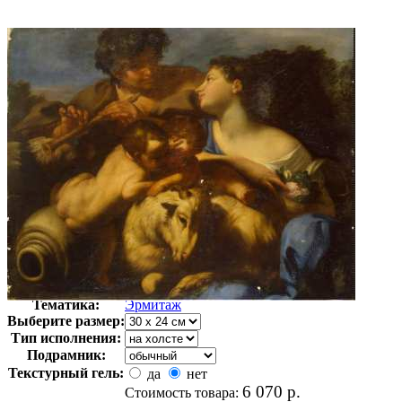
Автор:
Неизвестно
Арт-стиль
Русская живопись XIX века
Тематика:
Эрмитаж
Выберите размер:
Тип исполнения:
Подрамник:
Текстурный гель:
да
нет
6 070
р.
Стоимость товара: