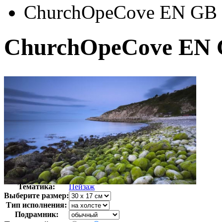
ChurchOpeCove EN GB
ChurchOpeCove EN
Автор:
Неизвестно
Арт-стиль
Фотография
Тематика:
Пейзаж
Выберите размер:
Тип исполнения:
Подрамник: