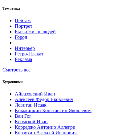
Тематика
Пейзаж
Портрет
Быт и жизнь людей
Город
Интерьер
Ретро-Плакат
Реклама
Смотреть все
Художники
Айвазовский Иван
Алексеев Федор Яковлевич
Левитан Исаак
Крыжицкий Константин Яковлевич
Ван Гог
Крамской Иван
Корреджо Антонио Аллегри
Корзухин Алексей Иванович