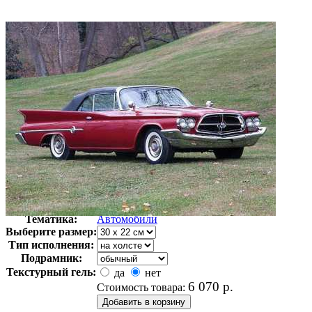
Автор:
Неизвестно
Арт-стиль
Ретро-Фотографии
Тематика:
Автомобили
Выберите размер:
Тип исполнения:
Подрамник:
Текстурный гель:
да
нет
6 070
р.
Стоимость товара: