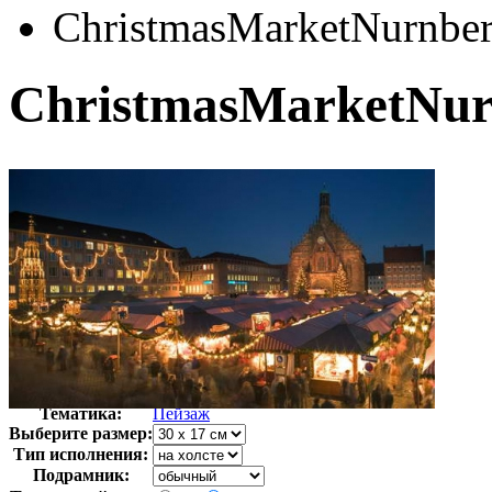
ChristmasMarketNurnbe
ChristmasMarketNu
Автор:
Неизвестно
Арт-стиль
Фотография
Тематика:
Пейзаж
Выберите размер:
Тип исполнения:
Подрамник: