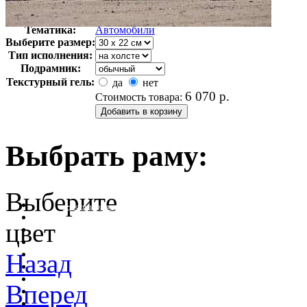
Автор:
Неизвестно
Арт-стиль
Ретро-Фотографии
Тематика:
Автомобили
Выберите размер:
Тип исполнения:
Подрамник:
Текстурный гель:
да
нет
6 070
р.
Стоимость товара:
Выбрать раму:
Выберите
очистить фильтр цвета
цвет
Назад
Вперед