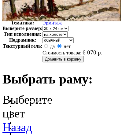
Автор:
Неизвестно
Арт-стиль
Русская живопись XIX века
Тематика:
Эрмитаж
Выберите размер:
Тип исполнения:
Подрамник:
Текстурный гель:
да
нет
6 070
р.
Стоимость товара:
Выбрать раму:
Выберите
очистить фильтр цвета
цвет
Назад