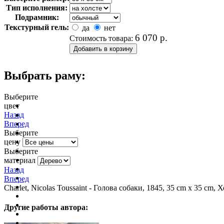
Тип исполнения:
Подрамник:
Текстурный гель:
да
нет
6 070
р.
Стоимость товара:
Выбрать раму:
Выберите
цвет
очистить фильтр цвета
Назад
Вперед
Выберите
цену
Выберите
материал
Назад
Вперед
Charlet, Nicolas Toussaint - Голова собаки, 1845, 35 cm х 35 cm, 
Другие работы автора: