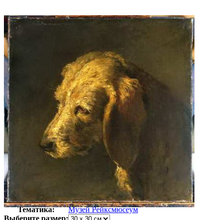
Автор:
Неизвестно
Арт-стиль
Голландская живопись
Тематика:
Музей Рейксмюсеум
Выберите размер: