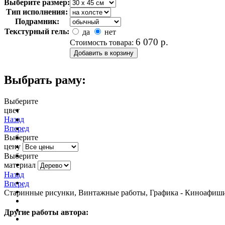
Выберите размер:
Тип исполнения:
Подрамник:
Текстурный гель:
да
нет
6 070
р.
Стоимость товара:
Выбрать раму:
Выберите
цвет
очистить фильтр цвета
Назад
Вперед
Выберите
цену
Выберите
материал
Назад
Вперед
Старинные рисунки, Винтажные работы, Графика - Киноафиши,
Другие работы автора: