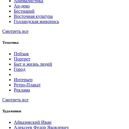
Анималистика
Ар-деко
Бестиарий
Восточная культура
Голландская живопись
Смотреть все
Тематика
Пейзаж
Портрет
Быт и жизнь людей
Город
Интерьер
Ретро-Плакат
Реклама
Смотреть все
Художники
Айвазовский Иван
Алексеев Федор Яковлевич