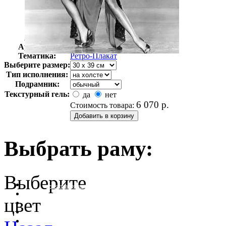
Автор:
Неизвестно
Арт-стиль
Ретро-Плакат
Тематика:
Ретро-Плакат
Выберите размер:
Тип исполнения:
Подрамник:
Текстурный гель:
да
нет
6 070
р.
Стоимость товара:
Выбрать раму:
Выберите
очистить фильтр цвета
цвет