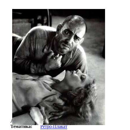
Автор:
Неизвестно
Арт-стиль
Ретро-Плакат
Тематика:
Ретро-Плакат