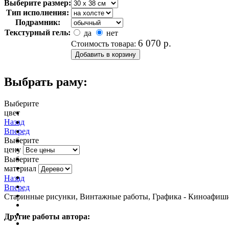
Выберите размер:
Тип исполнения:
Подрамник:
Текстурный гель:
да
нет
6 070
р.
Стоимость товара:
Выбрать раму:
Выберите
цвет
очистить фильтр цвета
Назад
Вперед
Выберите
цену
Выберите
материал
Назад
Вперед
Старинные рисунки, Винтажные работы, Графика - Киноафиши,
Другие работы автора: