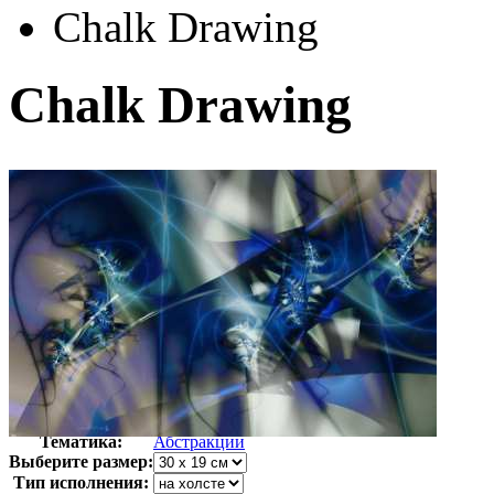
Chalk Drawing
Chalk Drawing
Автор:
Неизвестно
Арт-стиль
Компьютерная
Тематика:
Абстракции
Выберите размер:
Тип исполнения: