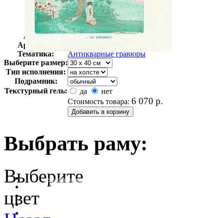
Автор:
Неизвестно
Арт-стиль
Гравюры
Тематика:
Антикварные гравюры
Выберите размер:
Тип исполнения:
Подрамник:
Текстурный гель:
да
нет
6 070
р.
Стоимость товара:
Выбрать раму:
Выберите
очистить фильтр цвета
цвет