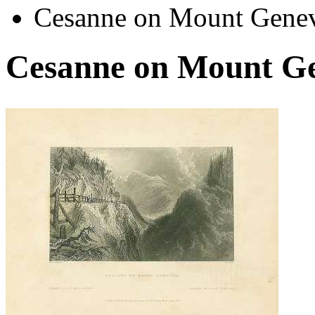
Cesanne on Mount Gene
Cesanne on Mount G
Автор:
Неизвестно
Арт-стиль
Гравюры