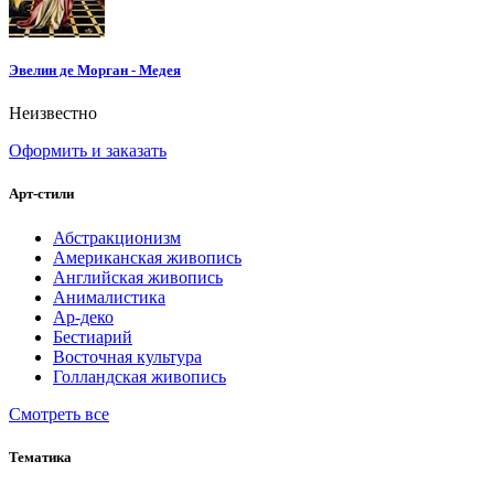
Эвелин де Морган - Медея
Неизвестно
Оформить и заказать
Арт-стили
Абстракционизм
Американская живопись
Английская живопись
Анималистика
Ар-деко
Бестиарий
Восточная культура
Голландская живопись
Смотреть все
Тематика