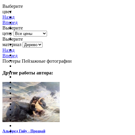
Выберите
цвет
очистить фильтр цвета
Назад
Вперед
Выберите
цену
Выберите
материал
Назад
Вперед
Постеры Пейзажные фотографии
Другие работы автора:
Альфред Гийу - Прощай