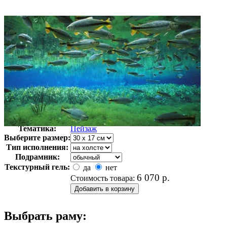
Автор:
Неизвестно
Арт-стиль
Фотография
Тематика:
Пейзаж
Выберите размер:
Тип исполнения:
Подрамник:
Текстурный гель:
да
нет
6 070
р.
Стоимость товара:
Выбрать раму: