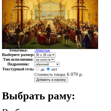
Автор:
Неизвестно
Арт-стиль
Русская живопись XIX века
Тематика:
Эрмитаж
Выберите размер:
Тип исполнения:
Подрамник:
Текстурный гель:
да
нет
6 070
р.
Стоимость товара:
Выбрать раму: