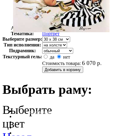
Автор:
Элвгрен Джил
Арт-стиль
Поп-арт
Тематика:
Портрет
Выберите размер:
Тип исполнения:
Подрамник:
Текстурный гель:
да
нет
6 070
р.
Стоимость товара:
Выбрать раму:
Выберите
очистить фильтр цвета
цвет