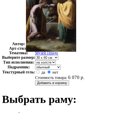
Автор:
Неизвестно
Арт-стиль
Классицизм
Тематика:
Музей Прадо
Выберите размер:
Тип исполнения:
Подрамник:
Текстурный гель:
да
нет
6 070
р.
Стоимость товара:
Выбрать раму: