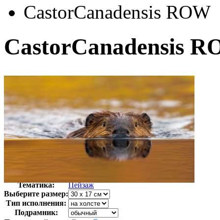
CastorCanadensis ROW
CastorCanadensis 
Автор:
Неизвестно
Арт-стиль
Фотография
Тематика:
Пейзаж
Выберите размер:
Тип исполнения:
Подрамник: