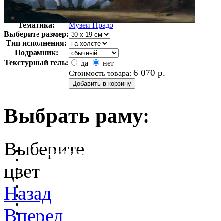
Автор:
Неизвестно
Арт-стиль
Классицизм
Тематика:
Музей Прадо
Выберите размер:
Тип исполнения:
Подрамник:
Текстурный гель:
да
нет
6 070
р.
Стоимость товара:
Выбрать раму:
Выберите
очистить фильтр цвета
цвет
Назад
Вперед