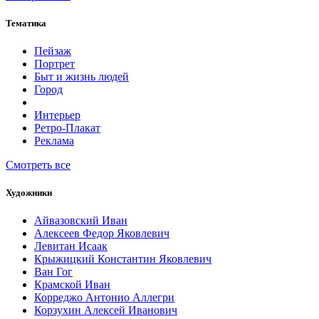
Тематика
Пейзаж
Портрет
Быт и жизнь людей
Город
Интерьер
Ретро-Плакат
Реклама
Смотреть все
Художники
Айвазовский Иван
Алексеев Федор Яковлевич
Левитан Исаак
Крыжицкий Константин Яковлевич
Ван Гог
Крамской Иван
Корреджо Антонио Аллегри
Корзухин Алексей Иванович