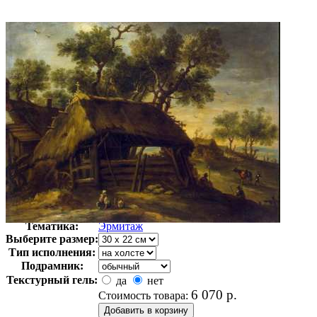
Автор:
Неизвестно
Арт-стиль
Русская живопись XIX века
Тематика:
Эрмитаж
Выберите размер:
Тип исполнения:
Подрамник:
Текстурный гель:
да
нет
6 070
р.
Стоимость товара: