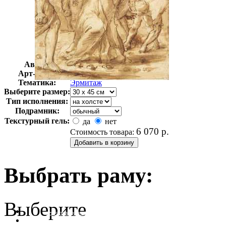
Автор:
Неизвестно
Арт-стиль
Русская живопись XIX века
Тематика:
Эрмитаж
Выберите размер:
Тип исполнения:
Подрамник:
Текстурный гель:
да
нет
6 070
р.
Стоимость товара:
Выбрать раму:
Выберите
очистить фильтр цвета