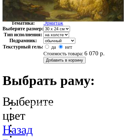
Автор:
Неизвестно
Арт-стиль
Русская живопись XIX века
Тематика:
Эрмитаж
Выберите размер:
Тип исполнения:
Подрамник:
Текстурный гель:
да
нет
6 070
р.
Стоимость товара:
Выбрать раму:
Выберите
очистить фильтр цвета
цвет
Назад