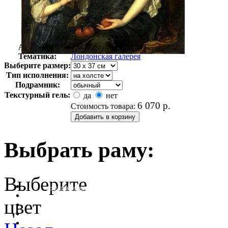
Автор:
Нетшер Каспар
Арт-стиль
Английская живопись
Тематика:
Лондонская галерея
Выберите размер:
Тип исполнения:
Подрамник:
Текстурный гель:
да
нет
6 070
р.
Стоимость товара:
Выбрать раму:
Выберите
очистить фильтр цвета
цвет