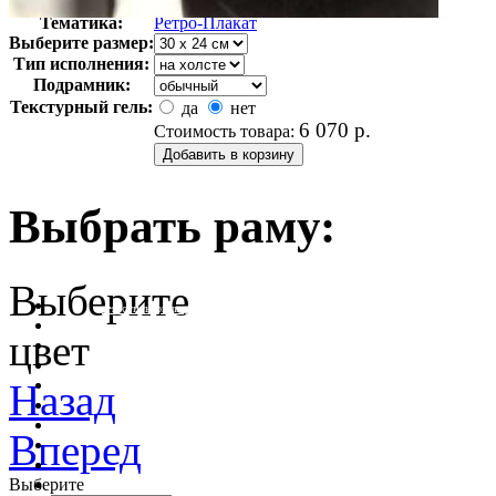
Арт-стиль
Ретро-Плакат
Тематика:
Ретро-Плакат
Выберите размер:
Тип исполнения:
Подрамник:
Текстурный гель:
да
нет
6 070
р.
Стоимость товара:
Выбрать раму:
Выберите
очистить фильтр цвета
цвет
Назад
Вперед
Выберите