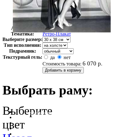
Автор:
Неизвестно
Арт-стиль
Ретро-Плакат
Тематика:
Ретро-Плакат
Выберите размер:
Тип исполнения:
Подрамник:
Текстурный гель:
да
нет
6 070
р.
Стоимость товара:
Выбрать раму:
Выберите
очистить фильтр цвета
цвет