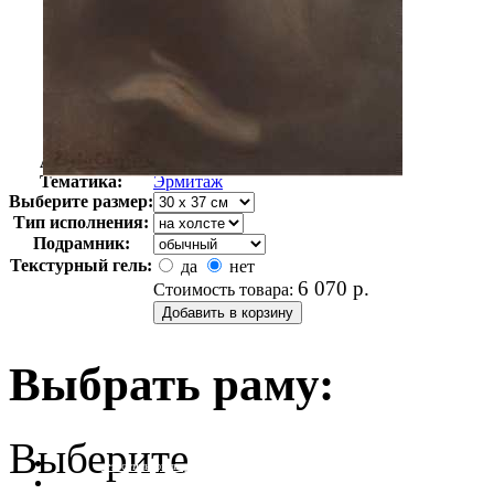
Автор:
Неизвестно
Арт-стиль
Русская живопись XIX века
Тематика:
Эрмитаж
Выберите размер:
Тип исполнения:
Подрамник:
Текстурный гель:
да
нет
6 070
р.
Стоимость товара:
Выбрать раму:
Выберите
очистить фильтр цвета