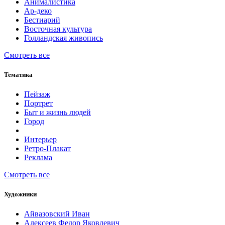
Анималистика
Ар-деко
Бестиарий
Восточная культура
Голландская живопись
Смотреть все
Тематика
Пейзаж
Портрет
Быт и жизнь людей
Город
Интерьер
Ретро-Плакат
Реклама
Смотреть все
Художники
Айвазовский Иван
Алексеев Федор Яковлевич