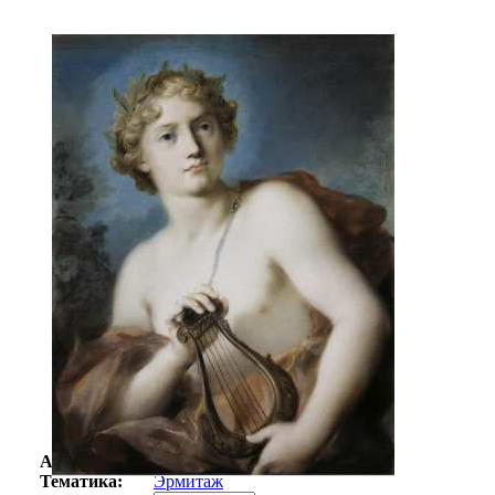
Автор:
Неизвестно
Арт-стиль
Русская живопись XIX века
Тематика:
Эрмитаж