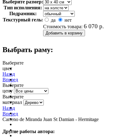
Выберите размер:
Тип исполнения:
Подрамник:
Текстурный гель:
да
нет
6 070
р.
Стоимость товара:
Выбрать раму:
Выберите
цвет
очистить фильтр цвета
Назад
Вперед
Выберите
цену
Выберите
материал
Назад
Вперед
Carreno de Miranda Juan St Damian - Hermitage
Другие работы автора: