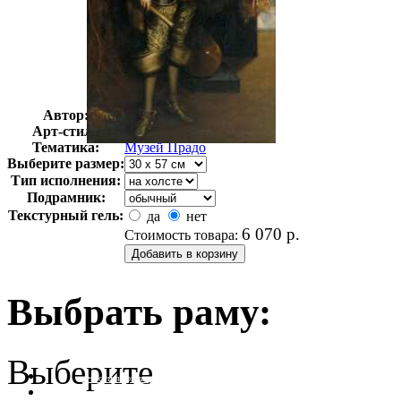
Автор:
Неизвестно
Арт-стиль
Классицизм
Тематика:
Музей Прадо
Выберите размер:
Тип исполнения:
Подрамник:
Текстурный гель:
да
нет
6 070
р.
Стоимость товара:
Выбрать раму:
Выберите
очистить фильтр цвета