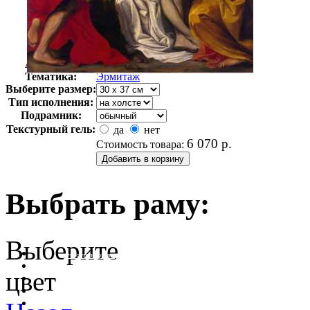
Автор:
Неизвестно
Арт-стиль
Русская живопись XIX века
Тематика:
Эрмитаж
Выберите размер:
Тип исполнения:
Подрамник:
Текстурный гель:
да
нет
6 070
р.
Стоимость товара:
Выбрать раму:
Выберите
очистить фильтр цвета
цвет