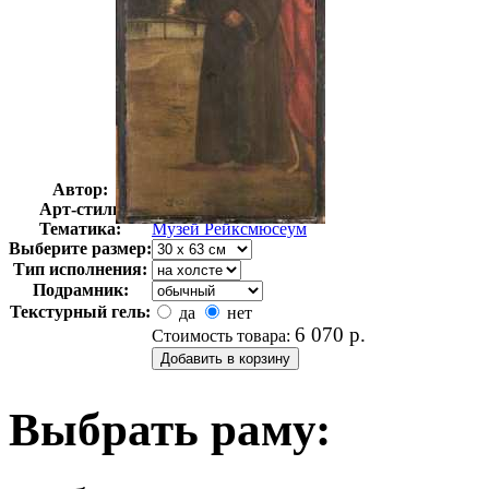
Автор:
Неизвестно
Арт-стиль
Голландская живопись
Тематика:
Музей Рейксмюсеум
Выберите размер:
Тип исполнения:
Подрамник:
Текстурный гель:
да
нет
6 070
р.
Стоимость товара:
Выбрать раму: