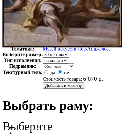
Автор:
Неизвестно
Арт-стиль
Американская живопись
Тематика:
Музей искусств Лос-Анджелеса
Выберите размер:
Тип исполнения:
Подрамник:
Текстурный гель:
да
нет
6 070
р.
Стоимость товара:
Выбрать раму:
Выберите
очистить фильтр цвета