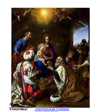
Автор:
Неизвестно
Арт-стиль
Английская живопись
Тематика:
Лондонская галерея