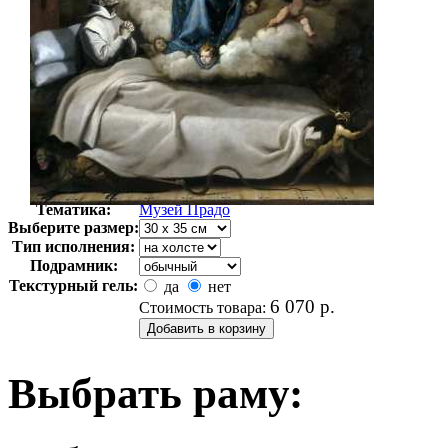
Автор:
Кардуччи Винченцо
Арт-стиль
Классицизм
Тематика:
Музей Прадо
Выберите размер:
Тип исполнения:
Подрамник:
Текстурный гель:
да
нет
6 070
р.
Стоимость товара:
Выбрать раму: