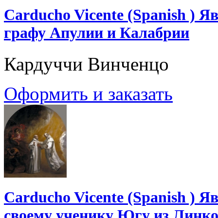
Carducho Vicente (Spanish ) 
графу Апулии и Калабрии
Кардуччи Винченцо
Оформить и заказать
Carducho Vicente (Spanish ) 
своему ученику Югу из Линк