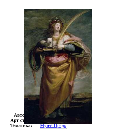
Автор:
Кардуччи Винченцо
Арт-стиль
Классицизм
Тематика:
Музей Прадо