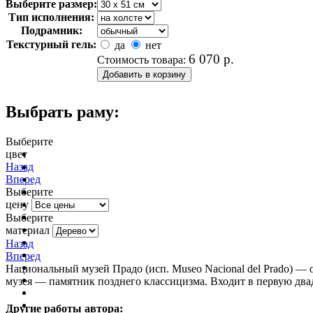
Выберите размер:
Тип исполнения:
Подрамник:
Текстурный гель:
да
нет
6 070
р.
Стоимость товара:
Выбрать раму:
Выберите
цвет
очистить фильтр цвета
Назад
Вперед
Выберите
цену
Выберите
материал
Назад
Вперед
Национальный музей Прадо (исп. Museo Nacional del Prado) —
музея — памятник позднего классицизма. Входит в первую дв
Другие работы автора: