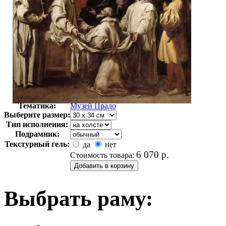
Автор:
Кардуччи Винченцо
Арт-стиль
Классицизм
Тематика:
Музей Прадо
Выберите размер:
Тип исполнения:
Подрамник:
Текстурный гель:
да
нет
6 070
р.
Стоимость товара:
Выбрать раму: