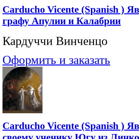
Carducho Vicente (Spanish ) 
графу Апулии и Калабрии
Кардуччи Винченцо
Оформить и заказать
Carducho Vicente (Spanish ) 
своему ученику Югу из Линк