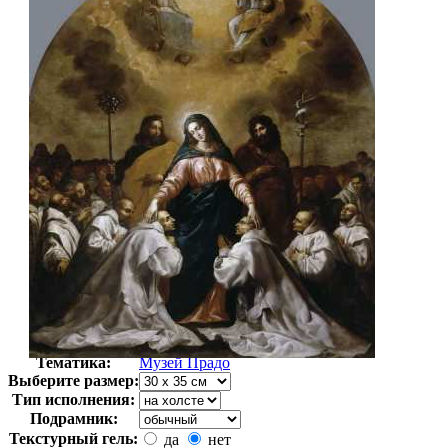
Автор:
Кардуччи Винченцо
Арт-стиль
Классицизм
Тематика:
Музей Прадо
Выберите размер:
Тип исполнения:
Подрамник:
Текстурный гель:
да
нет