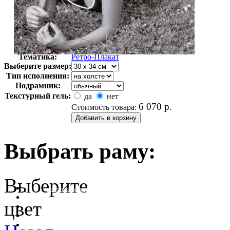
Автор:
Неизвестно
Арт-стиль
Ретро-Плакат
Тематика:
Ретро-Плакат
Выберите размер:
Тип исполнения:
Подрамник:
Текстурный гель:
да
нет
6 070
р.
Стоимость товара:
Выбрать раму:
Выберите
очистить фильтр цвета
цвет