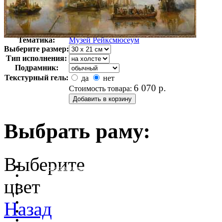
Автор:
Неизвестно
Арт-стиль
Голландская живопись
Тематика:
Музей Рейксмюсеум
Выберите размер:
Тип исполнения:
Подрамник:
Текстурный гель:
да
нет
6 070
р.
Стоимость товара:
Выбрать раму:
Выберите
очистить фильтр цвета
цвет
Назад