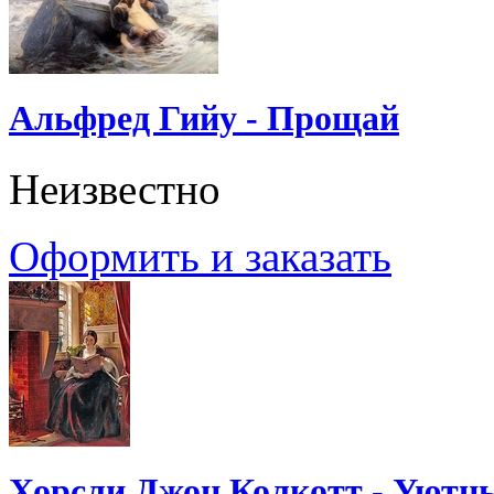
Альфред Гийу - Прощай
Неизвестно
Оформить и заказать
Хорсли Джон Колкотт - Уютн